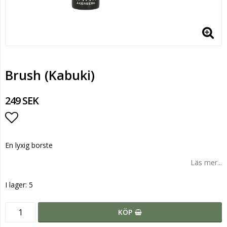
Brush (Kabuki)
249 SEK
Lägg till i favoritlistan
En lyxig borste
Läs mer...
I lager: 5
KÖP