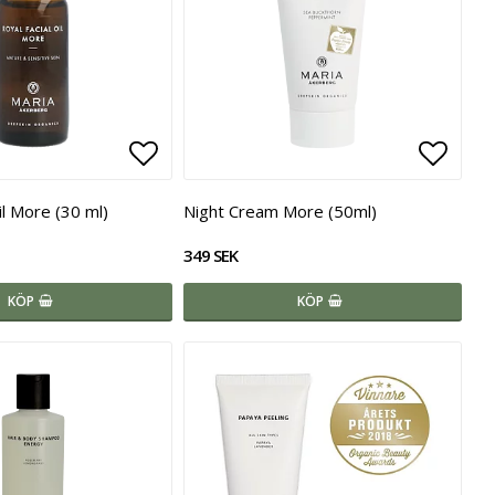
voritlistan
Lägg till i favoritlistan
Lägg t
il More (30 ml)
Night Cream More (50ml)
349 SEK
KÖP
KÖP