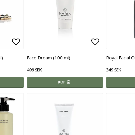
Lägg till i favoritlistan
Lägg till i fa
l)
Face Dream (100 ml)
Royal Facial O
499 SEK
349 SEK
KÖP