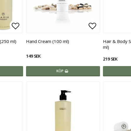
Lägg till i favoritlistan
Lägg till i fa
(250 ml)
Hand Cream (100 ml)
Hair & Body 
ml)
149 SEK
219 SEK
KÖP