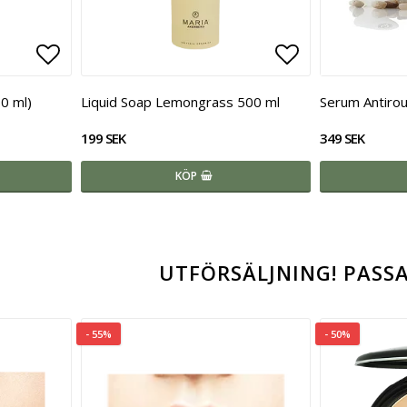
Lägg till i favoritlistan
Lägg till i fa
0 ml)
Liquid Soap Lemongrass 500 ml
Serum Antirou
199 SEK
349 SEK
KÖP
UTFÖRSÄLJNING! PASSA
- 55%
- 50%