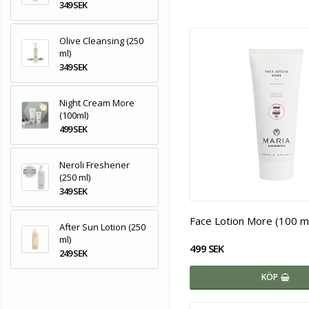
349 SEK
Olive Cleansing (250
ml)
349 SEK
Night Cream More
(100ml)
499 SEK
Neroli Freshener
(250 ml)
349 SEK
Face Lotion More (100 m
After Sun Lotion (250
ml)
499 SEK
249 SEK
KÖP