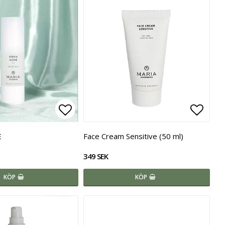
voritlistan
Lägg till i favoritlistan
Lägg t
E
Face Cream Sensitive (50 ml)
349 SEK
KÖP
KÖP