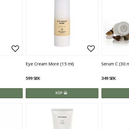
Lägg till i favoritlistan
Lägg till i fa
Eye Cream More (15 ml)
Serum C (30 m
599 SEK
349 SEK
KÖP