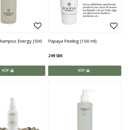
voritlistan
Lägg till i favoritlistan
Lägg t
Shampoo Energy (500
Papaya Peeling (100 ml)
249 SEK
KÖP
KÖP