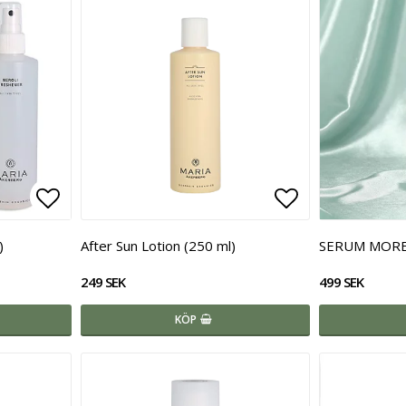
Lägg till i favoritlistan
Lägg till i fa
)
After Sun Lotion (250 ml)
SERUM MOR
249 SEK
499 SEK
KÖP