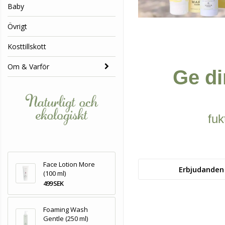
Baby
Övrigt
Kosttillskott
Om & Varför
Ge d
fuk
Face Lotion More
Erbjudanden
(100 ml)
499 SEK
Foaming Wash
Gentle (250 ml)