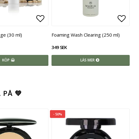
voritlistan
Lägg till i favoritlistan
Lägg t
ge (30 ml)
Foaming Wash Clearing (250 ml)
349 SEK
KÖP
LÄS MER
 PÅ 💚
- 50%