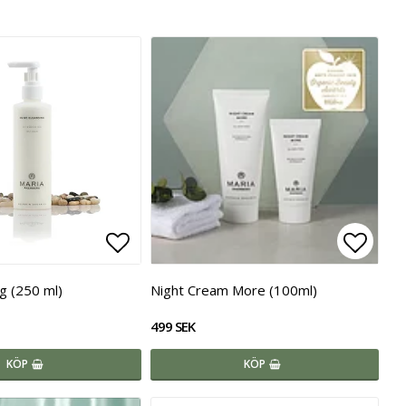
voritlistan
Lägg till i favoritlistan
Lägg t
g (250 ml)
Night Cream More (100ml)
499 SEK
KÖP
KÖP