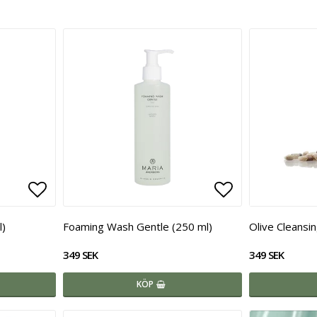
Lägg till i favoritlistan
Lägg till i fa
l)
Foaming Wash Gentle (250 ml)
Olive Cleansin
349 SEK
349 SEK
KÖP